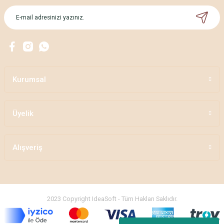
Kurumsal
Üyelik
Alışveriş
2023 Copyright IdeaSoft - Tüm Hakları Saklıdır.