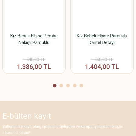
Ürün fiyatı diğer sitelerden daha pahalı.
Bu ürüne benzer farklı alternatifler olmalı.
Kız Bebek Elbise Pembe
Kız Bebek Elbise Pamuklu
Nakışlı Pamuklu
Dantel Detaylı
Gönder
1.540,00 TL
1.560,00 TL
1.386,00 TL
1.404,00 TL
E-bülten
kayıt
Bültenimize kayıt olun, indirimli ürünlerden ve kampanyalardan ilk sizin
haberiniz olsun!