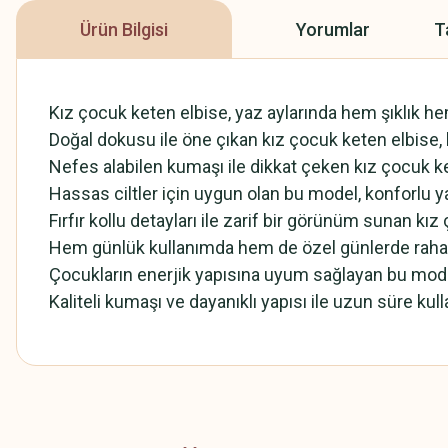
Ürün Bilgisi
Yorumlar
T
Kız çocuk keten elbise, yaz aylarında hem şıklık hem 
Doğal dokusu ile öne çıkan kız çocuk keten elbise, 
Nefes alabilen kumaşı ile dikkat çeken kız çocuk ke
Hassas ciltler için uygun olan bu model, konforlu ya
Fırfır kollu detayları ile zarif bir görünüm sunan k
Hem günlük kullanımda hem de özel günlerde rahatlı
Çocukların enerjik yapısına uyum sağlayan bu model, 
Kaliteli kumaşı ve dayanıklı yapısı ile uzun süre k
Bu ürünün fiyat bilgisi, resim, ürün açıklamalarında ve diğer konularda
Görüş ve önerileriniz için teşekkür ederiz.