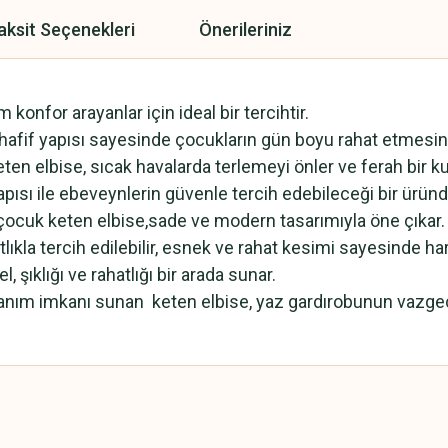
aksit Seçenekleri
Önerileriniz
konfor arayanlar için ideal bir tercihtir.
hafif yapısı sayesinde çocukların gün boyu rahat etmesini
ten elbise, sıcak havalarda terlemeyi önler ve ferah bir k
pısı ile ebeveynlerin güvenle tercih edebileceği bir üründ
ız çocuk keten elbise,sade ve modern tasarımıyla öne çıkar.
kla tercih edilebilir, esnek ve rahat kesimi sayesinde ha
şıklığı ve rahatlığı bir arada sunar.
ullanım imkanı sunan keten elbise, yaz gardırobunun vazge
 yetersiz gördüğünüz noktaları öneri formunu kullanarak tarafımıza iletebilirsini