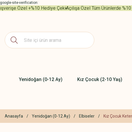
google-site-verification:
erişe Özel +%10 Hediye Çeki
Açılışa Özel Tüm Ürünlerde %10 İndi
Yenidoğan (0-12 Ay)
Kız Çocuk (2-10 Yaş)
Anasayfa
Yenidoğan (0-12 Ay)
Elbiseler
Kız Çocuk Keten 