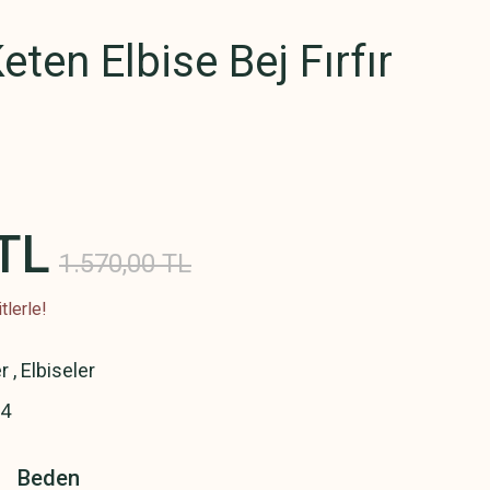
ten Elbise Bej Fırfır
TL
1.570,00 TL
tlerle!
er
,
Elbiseler
4
Beden