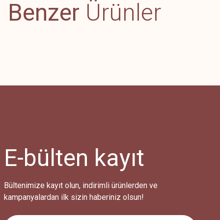
Benzer
Ürünler
Ürün resmi kalitesiz, bozuk veya görüntülenemiyor.
Ürün açıklamasında eksik bilgiler bulunuyor.
Ürün bilgilerinde hatalar bulunuyor.
Ürün fiyatı diğer sitelerden daha pahalı.
%10
Bu ürüne benzer farklı alternatifler olmalı.
Yeni
Ücretsiz Kargo
E-bülten
kayıt
Bültenimize kayıt olun, indirimli ürünlerden ve
kampanyalardan ilk sizin haberiniz olsun!