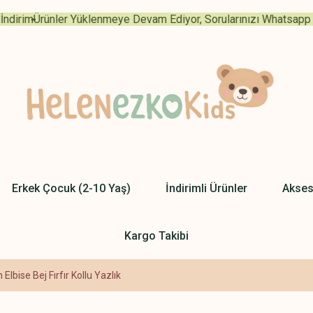
rim
Ürünler Yüklenmeye Devam Ediyor, Sorularınızı Whatsapp Uygu
Erkek Çocuk (2-10 Yaş)
İndirimli Ürünler
Akses
Kargo Takibi
Elbise Bej Fırfır Kollu Yazlık