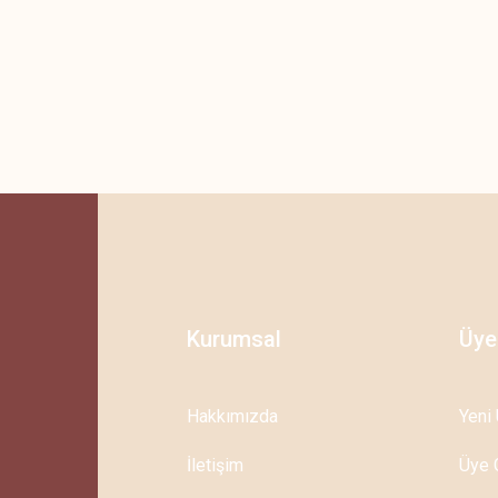
Bu ürüne ilk yorumu siz yapın!
Yorum Yaz
%10
Yeni
Ücretsiz Kargo
Gönder
Kurumsal
Üye
Hakkımızda
Yeni 
İletişim
Üye G