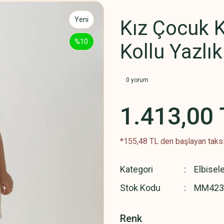
Yeni
Kız Çocuk Ke
%10
Kollu Yazlık
0 yorum
1.413,00 
*155,48 TL den başlayan taksi
Kategori
Elbisel
Stok Kodu
MM423
Renk