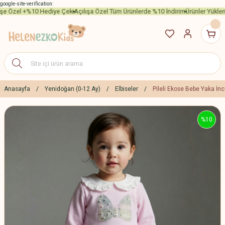
google-site-verification:
işe Özel +%10 Hediye Çeki
Açılışa Özel Tüm Ürünlerde %10 İndirim
Ürünler Yüklen
Anasayfa
Yenidoğan (0-12 Ay)
Elbiseler
Pileli Ekose Bebe Yaka İnci
%10