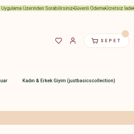
ulama Üzerinden Sorabilirsiniz.
Güvenli Ödeme
Ücretsiz İade
Her
SEPET
uar
Kadın & Erkek Giyim (justbasicscollection)