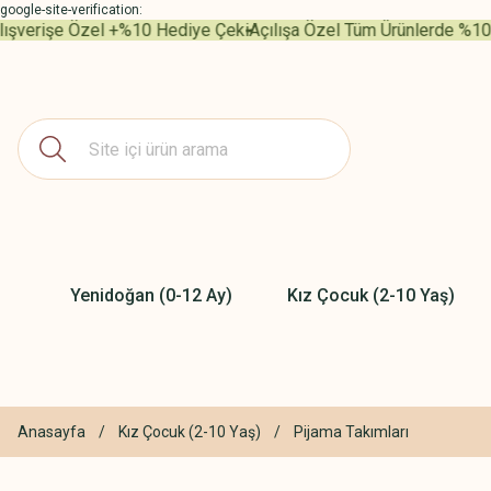
google-site-verification:
şverişe Özel +%10 Hediye Çeki
Açılışa Özel Tüm Ürünlerde %10 İn
Yenidoğan (0-12 Ay)
Kız Çocuk (2-10 Yaş)
Anasayfa
Kız Çocuk (2-10 Yaş)
Pijama Takımları