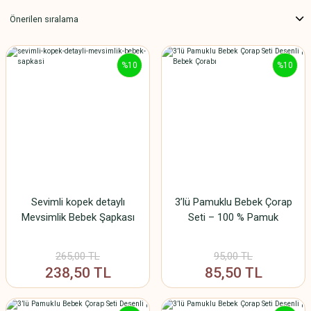
%10
%10
Sevimli kopek detaylı
3’lü Pamuklu Bebek Çorap
Mevsimlik Bebek Şapkası
Seti – 100 % Pamuk
265,00 TL
95,00 TL
238,50 TL
85,50 TL