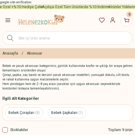
google-site-verification:
şe Özel +%10 Hediye Çeki
Açılışa Özel Tüm Ürünlerde %10 İndirim
Ürünler Yüklenm
Geri Dön
Geri Dön
Geri Dön
Geri Dön
Geri Dön
0
-12 Ay)
-10 Yaş)
(2-10 Yaş)
nler
tleri
 Ay)
m Setleri
arı
ar
 Yaş)
ı
Anasayfa
Aksesuar
Bebek ve çocuk aksesuar kategorimiz, günlük kullanımda konfor ve şıklığı bir araya getiren
um
ı
r
10 Yaş)
ı (Kız Çocuk)
tamamlayıcı ürünlerden oluşur.
Çorap, şapka, saç bandı ve benzeri çocuk aksesuar modelleri; yumuşak dokulu, cilt dostu
ve rahat kullanıma uygun malzemelerle seçilir.
ma Takımları
Hem yenidoğan hem de 2–8 yaş arası çocuklar için uygun aksesuar seçenekleriyle
kombinleri kolayca tamamlayabilirsiniz.
İlgili Alt Kategoriler
Bebek Çorapları
(8)
Bebek Şapkaları
(1)
Stoktakiler
Toplam 9 ürün