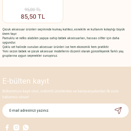
95,00 TL
85,50 TL
Çocuk aksesuar ürünleri seçiminde kumaş kalitesi, esneklik ve kullanım kolaylığı büyük
önem taşır.
Pamuklu ve nefes alabilen yapıya sahip bebek aksesuarları, hassas ciltler için daha
uygundur.
Çoklu set halinde sunulan aksesuar ürünleri ise hem ekonomik hem pratiktir.
Yeni sezon bebek ve çocuk aksesuar modellerini düzenli olarak güncelleyerek farklı yaş
gruplarına uygun seçenekler sunuyoruz.
E-bülten
kayıt
Bültenimize kayıt olun, indirimli ürünlerden ve kampanyalardan ilk sizin
haberiniz olsun!