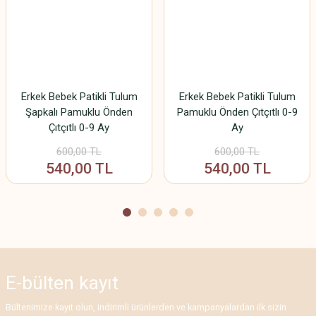
Ürün bilgilerinde hatalar bulunuyor.
Ürün fiyatı diğer sitelerden daha pahalı.
Bu ürüne benzer farklı alternatifler olmalı.
Erkek Bebek Patikli Tulum
Erkek Bebek Patikli Tulum
Şapkalı Pamuklu Önden
Pamuklu Önden Çıtçıtlı 0-9
Çıtçıtlı 0-9 Ay
Ay
Gönder
600,00 TL
600,00 TL
540,00 TL
540,00 TL
E-bülten
kayıt
Bültenimize kayıt olun, indirimli ürünlerden ve kampanyalardan ilk sizin