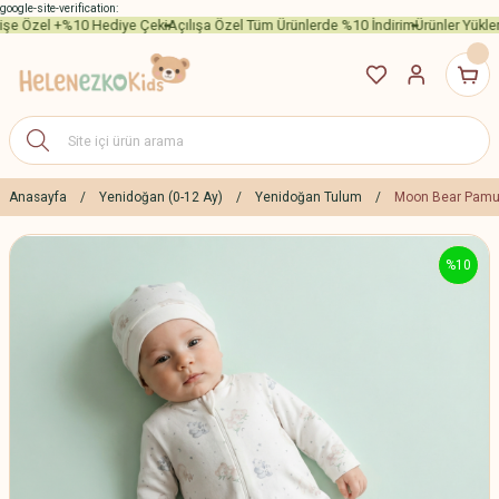
google-site-verification:
rişe Özel +%10 Hediye Çeki
Açılışa Özel Tüm Ürünlerde %10 İndirim
Ürünler Yüklen
Anasayfa
Yenidoğan (0-12 Ay)
Yenidoğan Tulum
Moon Bear Pamuk
%10