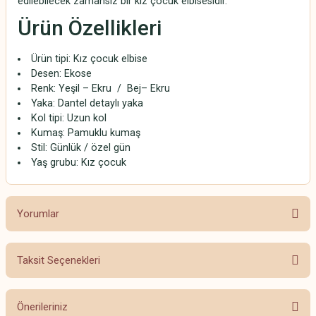
edilebilecek zamansız bir kız çocuk elbisesidir.
Ürün Özellikleri
Ürün tipi: Kız çocuk elbise
Desen: Ekose
Renk: Yeşil – Ekru / Bej– Ekru
Yaka: Dantel detaylı yaka
Kol tipi: Uzun kol
Kumaş: Pamuklu kumaş
Stil: Günlük / özel gün
Yaş grubu: Kız çocuk
Yorumlar
Taksit Seçenekleri
Bu ürüne ilk yorumu siz yapın!
Önerileriniz