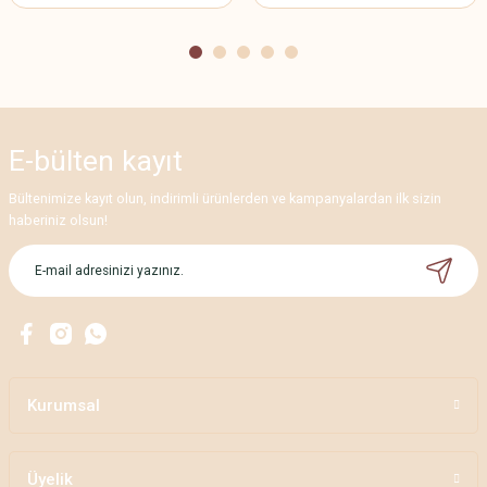
E-bülten
kayıt
Bültenimize kayıt olun, indirimli ürünlerden ve kampanyalardan ilk sizin
haberiniz olsun!
Kurumsal
Üyelik