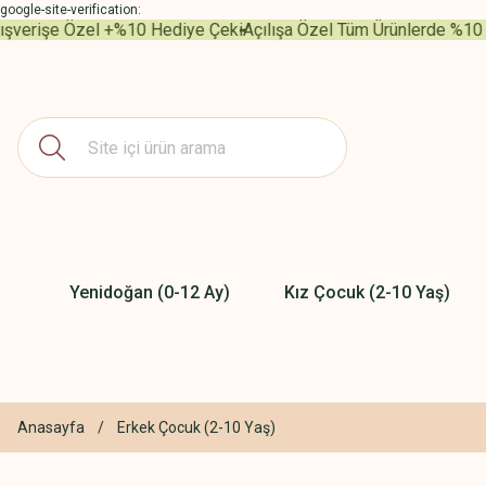
google-site-verification:
şverişe Özel +%10 Hediye Çeki
Açılışa Özel Tüm Ürünlerde %10 İnd
Yenidoğan (0-12 Ay)
Kız Çocuk (2-10 Yaş)
Anasayfa
Erkek Çocuk (2-10 Yaş)