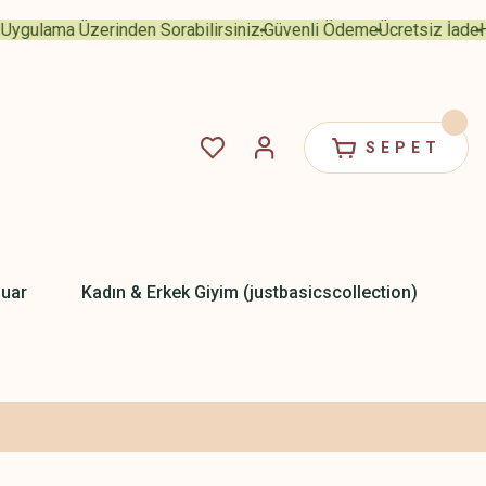
ulama Üzerinden Sorabilirsiniz.
Güvenli Ödeme
Ücretsiz İade
Her 
SEPET
uar
Kadın & Erkek Giyim (justbasicscollection)