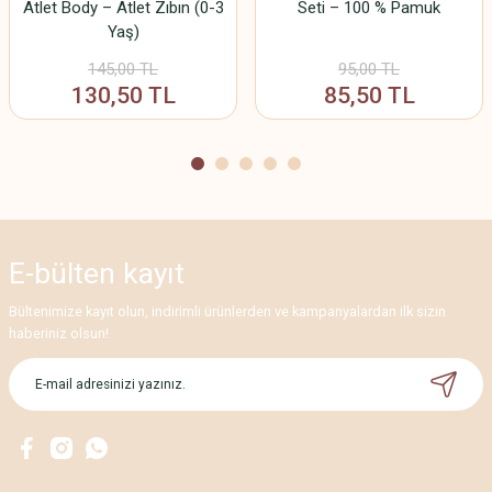
Atlet Body – Atlet Zıbın (0-3
Seti – 100 % Pamuk
Yaş)
Gönder
145,00 TL
95,00 TL
130,50 TL
85,50 TL
E-bülten
kayıt
Bültenimize kayıt olun, indirimli ürünlerden ve kampanyalardan ilk sizin
haberiniz olsun!