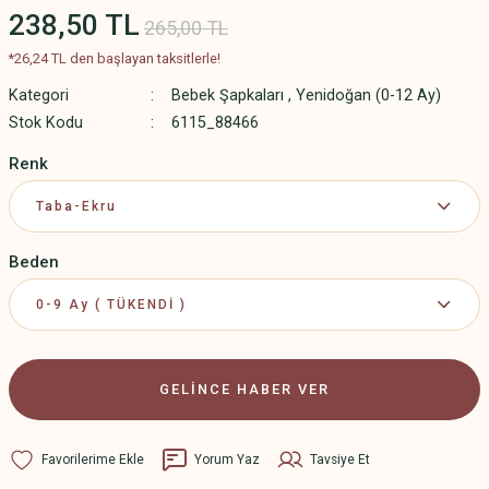
238,50 TL
265,00 TL
*26,24 TL den başlayan taksitlerle!
Kategori
Bebek Şapkaları
,
Yenidoğan (0-12 Ay)
Stok Kodu
6115_88466
Renk
Beden
GELİNCE HABER VER
Yorum Yaz
Tavsiye Et