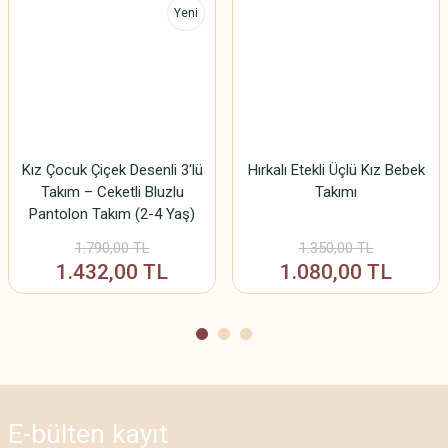
Yeni
Ürün açıklamasında eksik bilgiler bulunuyor.
Ürün bilgilerinde hatalar bulunuyor.
Ürün fiyatı diğer sitelerden daha pahalı.
Bu ürüne benzer farklı alternatifler olmalı.
Kız Çocuk Çiçek Desenli 3'lü
Hırkalı Etekli Üçlü Kız Bebek
Takım – Ceketli Bluzlu
Takımı
Pantolon Takım (2-4 Yaş)
Gönder
1.790,00 TL
1.350,00 TL
1.432,00 TL
1.080,00 TL
E-bülten
kayıt