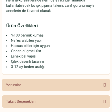
Hem
uyku
saatlerinde
hem
de
ev
içinde
rahatlıkla
kullanılabilecek
bu
şık
pijama
takımı,
zarif
görünümüyle
annelerin
de
favorisi
olacak.
Ürün
Özellikleri
%
100
pamuk
kumaş
Nefes
alabilen
yapı
Hassas
ciltler
için
uygun
Önden
düğmeli
üst
Esnek
bel
yapısı
Çilek
desenli
tasarım
3-
12
ay
beden
aralığı
Yorumlar
Taksit Seçenekleri
Bu ürüne ilk yorumu siz yapın!