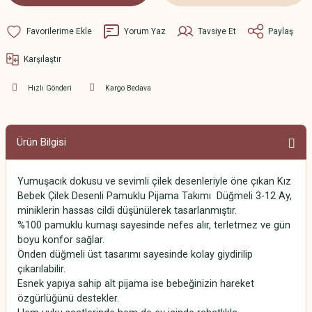
Yorum Yaz
Tavsiye Et
Paylaş
Karşılaştır
Hızlı Gönderi
Kargo Bedava
Ürün Bilgisi
Yumuşacık
dokusu
ve
sevimli
çilek
desenleriyle
öne
çıkan
Kız
Bebek Çilek Desenli Pamuklu Pijama Takımı Düğmeli 3-12 Ay,
miniklerin
hassas
cildi
düşünülerek
tasarlanmıştır.
%
100
pamuklu
kumaşı
sayesinde
nefes
alır,
terletmez
ve
gün
boyu
konfor
sağlar.
Önden
düğmeli
üst
tasarımı
sayesinde
kolay
giydirilip
çıkarılabilir.
Esnek
yapıya
sahip
alt
pijama
ise
bebeğinizin
hareket
özgürlüğünü
destekler.