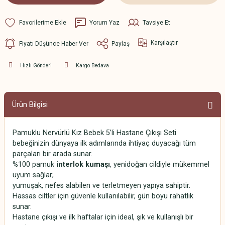
Yorum Yaz
Tavsiye Et
Karşılaştır
Fiyatı Düşünce Haber Ver
Paylaş
Hızlı Gönderi
Kargo Bedava
Ürün Bilgisi
Pamuklu Nervürlü Kız Bebek 5’li Hastane Çıkışı Seti
bebeğinizin dünyaya ilk adımlarında ihtiyaç duyacağı tüm
parçaları bir arada sunar.
%100 pamuk
interlok kumaşı
, yenidoğan cildiyle mükemmel
uyum sağlar;
yumuşak, nefes alabilen ve terletmeyen yapıya sahiptir.
Hassas ciltler için güvenle kullanılabilir, gün boyu rahatlık
sunar.
Hastane çıkışı ve ilk haftalar için ideal, şık ve kullanışlı bir