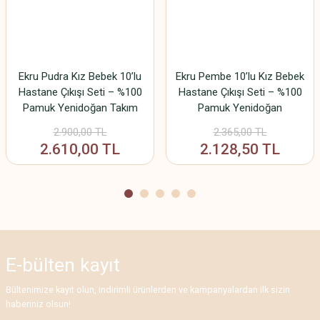
Ürün fiyatı diğer sitelerden daha pahalı.
Bu ürüne benzer farklı alternatifler olmalı.
Ekru Pudra Kız Bebek 10’lu
Ekru Pembe 10’lu Kız Bebek
Hastane Çıkışı Seti – %100
Hastane Çıkışı Seti – %100
Pamuk Yenidoğan Takım
Pamuk Yenidoğan
Gönder
2.900,00 TL
2.365,00 TL
2.610,00 TL
2.128,50 TL
E-bülten
kayıt
Bültenimize kayıt olun, indirimli ürünlerden ve kampanyalardan ilk sizin
haberiniz olsun!