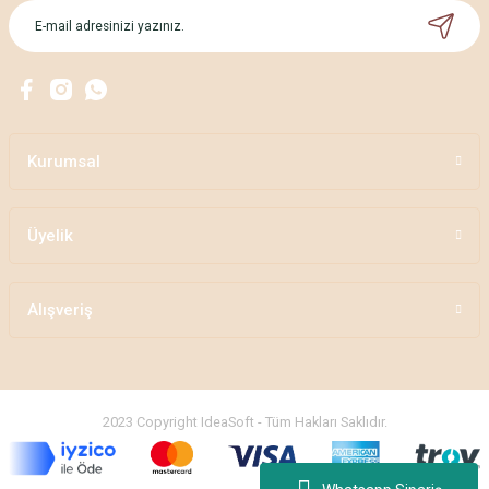
Kurumsal
Üyelik
Alışveriş
2023 Copyright IdeaSoft - Tüm Hakları Saklıdır.