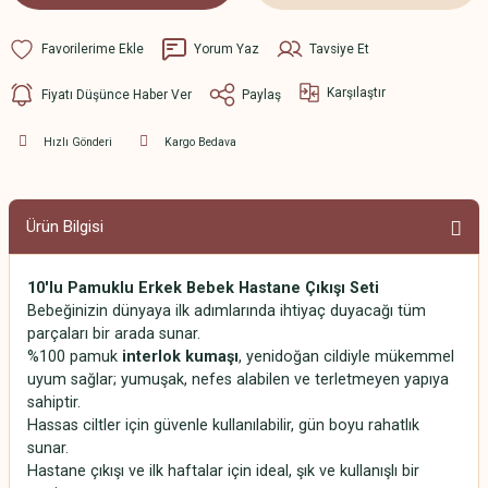
Yorum Yaz
Tavsiye Et
Karşılaştır
Fiyatı Düşünce Haber Ver
Paylaş
Hızlı Gönderi
Kargo Bedava
Ürün Bilgisi
10'lu Pamuklu Erkek Bebek Hastane Çıkışı Seti
Bebeğinizin dünyaya ilk adımlarında ihtiyaç duyacağı tüm
parçaları bir arada sunar.
%100 pamuk
interlok kumaşı
, yenidoğan cildiyle mükemmel
uyum sağlar; yumuşak, nefes alabilen ve terletmeyen yapıya
sahiptir.
Hassas ciltler için güvenle kullanılabilir, gün boyu rahatlık
sunar.
Hastane çıkışı ve ilk haftalar için ideal, şık ve kullanışlı bir