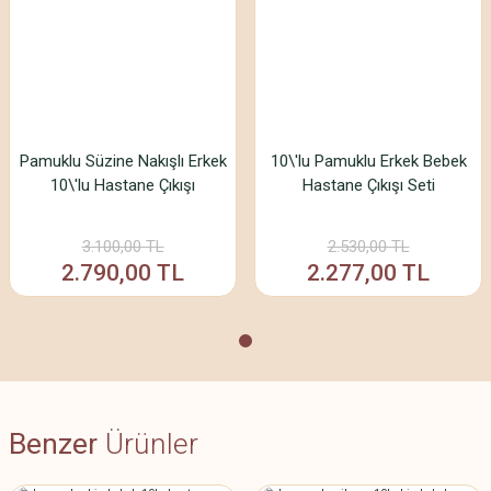
Ürün fiyatı diğer sitelerden daha pahalı.
Bu ürüne benzer farklı alternatifler olmalı.
Pamuklu Süzine Nakışlı Erkek
10\'lu Pamuklu Erkek Bebek
10\'lu Hastane Çıkışı
Hastane Çıkışı Seti
Gönder
3.100,00 TL
2.530,00 TL
2.790,00 TL
2.277,00 TL
Benzer
Ürünler