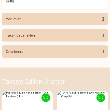
settir.
Yorumlar
Taksit Seçenekleri
Bu ürüne ilk yorumu siz yapın!
Önerileriniz
Yorum Yaz
Bu ürünün fiyat bilgisi, resim, ürün açıklamalarında ve diğer konularda
yetersiz gördüğünüz noktaları öneri formunu kullanarak tarafımıza
iletebilirsiniz.
Görüş ve önerileriniz için teşekkür ederiz.
Tavsiye Edilen
Ürünler
Ürün resmi kalitesiz, bozuk veya görüntülenemiyor.
%10
%10
Ürün açıklamasında eksik bilgiler bulunuyor.
Ürün bilgilerinde hatalar bulunuyor.