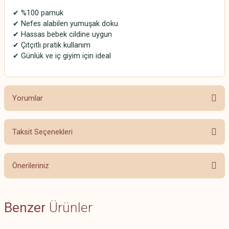
✔ %100 pamuk
✔ Nefes alabilen yumuşak doku
✔ Hassas bebek cildine uygun
✔ Çıtçıtlı pratik kullanım
✔ Günlük ve iç giyim için ideal
Yorumlar
Taksit Seçenekleri
Bu ürüne ilk yorumu siz yapın!
Önerileriniz
Yorum Yaz
Bu ürünün fiyat bilgisi, resim, ürün açıklamalarında ve diğer konularda
Benzer
yetersiz gördüğünüz noktaları öneri formunu kullanarak tarafımıza
Ürünler
iletebilirsiniz.
Görüş ve önerileriniz için teşekkür ederiz.