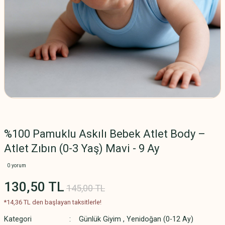
%100 Pamuklu Askılı Bebek Atlet Body –
Atlet Zıbın (0-3 Yaş) Mavi - 9 Ay
0 yorum
130,50 TL
145,00 TL
*14,36 TL den başlayan taksitlerle!
Kategori
Günlük Giyim
,
Yenidoğan (0-12 Ay)