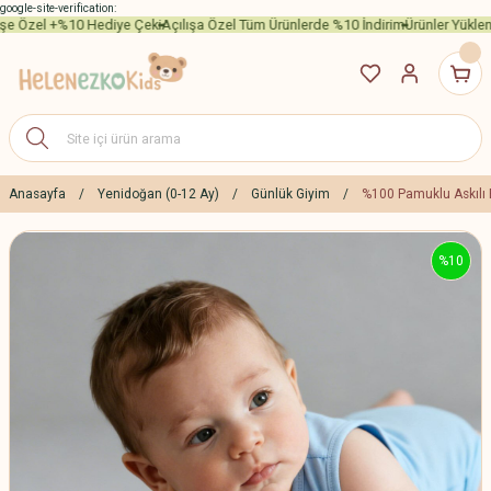
google-site-verification:
işe Özel +%10 Hediye Çeki
Açılışa Özel Tüm Ürünlerde %10 İndirim
Ürünler Yüklen
Anasayfa
Yenidoğan (0-12 Ay)
Günlük Giyim
%100 Pamuklu Askılı B
%10